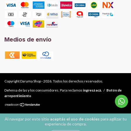
Medios de envío
Copyright Daruma Shop - 2026. Todos los derechos reservados.
Defensa de las y los consumidores. Para reclamos
ingresá acá.
/
Botón de
arrepentimiento
Al navegar por este sitio
aceptás el uso de cookies
para agilizar tu
experiencia de compra.