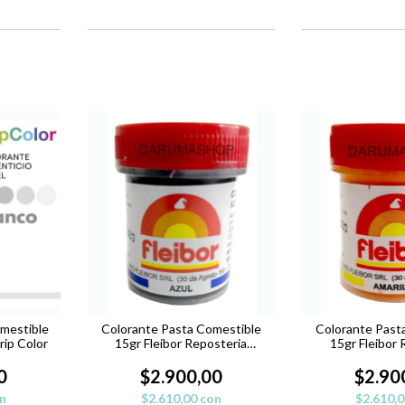
mestible
Colorante Pasta Comestible
Colorante Past
rip Color
15gr Fleibor Reposteria
15gr Fleibor 
Belgrano - AZUL
Belgrano -
0
$2.900,00
$2.90
n
$2.610,00
con
$2.610,