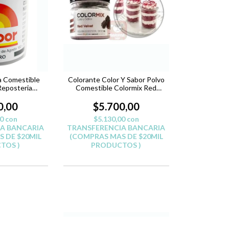
a Comestible
Colorante Color Y Sabor Polvo
Reposteria
Comestible Colormix Red
- NEGRO
Velvet
0,00
$5.700,00
00
con
$5.130,00
con
A BANCARIA
TRANSFERENCIA BANCARIA
 DE $20MIL
(COMPRAS MAS DE $20MIL
TOS )
PRODUCTOS )