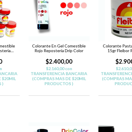
mestible
Colorante En Gel Comestible
Colorante Past
steria
Rojo Reposteria Drip Color
15gr Fleibor 
JO R
Belgrano 
0
$2.400,00
$2.90
n
$2.160,00
con
$2.610,
ANCARIA
TRANSFERENCIA BANCARIA
TRANSFERENCI
 $20MIL
(COMPRAS MAS DE $20MIL
(COMPRAS MAS
 )
PRODUCTOS )
PRODUC