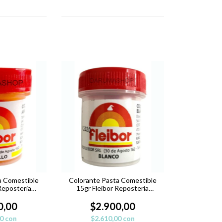
a Comestible
Colorante Pasta Comestible
Reposteria
15gr Fleibor Reposteria
 AMARILLO
Belgrano - BLANCO
0,00
$2.900,00
00
con
$2.610,00
con