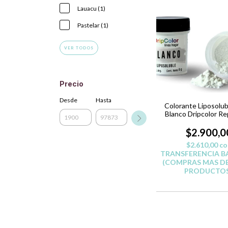
Lauacu (1)
Pastelar (1)
VER TODOS
Precio
Desde
Hasta
Colorante Liposolub
Blanco Dripcolor Re
$2.900,0
$2.610,00
co
TRANSFERENCIA B
(COMPRAS MAS DE
PRODUCTOS