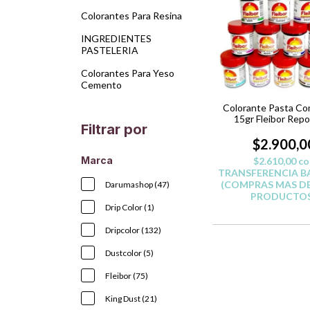
Colorantes Para Resina
INGREDIENTES
PASTELERIA
Colorantes Para Yeso
Cemento
Colorante Pasta Co
15gr Fleibor Repo
Filtrar por
Belgrano - RO
$2.900,0
Marca
$2.610,00
co
TRANSFERENCIA B
(COMPRAS MAS DE
Darumashop (47)
PRODUCTOS
Drip Color (1)
Dripcolor (132)
Dustcolor (5)
Fleibor (75)
King Dust (21)