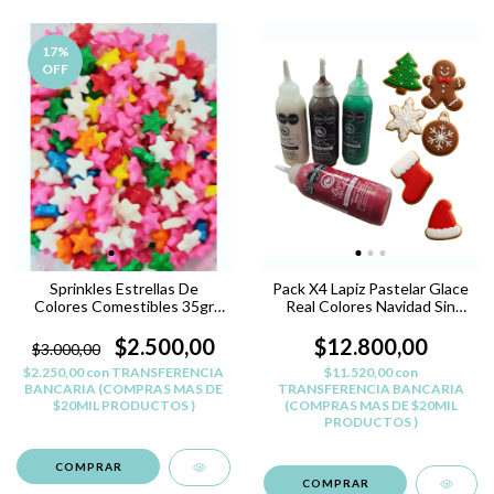
17
%
OFF
Sprinkles Estrellas De
Pack X4 Lapiz Pastelar Glace
Colores Comestibles 35gr
Real Colores Navidad Sin
Reposteria
TACC
$2.500,00
$12.800,00
$3.000,00
$2.250,00
con
TRANSFERENCIA
$11.520,00
con
BANCARIA (COMPRAS MAS DE
TRANSFERENCIA BANCARIA
$20MIL PRODUCTOS )
(COMPRAS MAS DE $20MIL
PRODUCTOS )