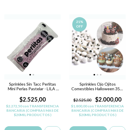
21
%
OFF
Sprinkles Sin Tacc Perlitas
Sprinkles Ojo Ojitos
Mini Perlas Pastelar - LILA -
Comestibles Halloween 35gr
PERLITAS SIN TACC
Reposteria
$2.525,00
$2.000,00
$2.525,00
$2.272,50
con
TRANSFERENCIA
$1.800,00
con
TRANSFERENCIA
BANCARIA (COMPRAS MAS DE
BANCARIA (COMPRAS MAS DE
$20MIL PRODUCTOS )
$20MIL PRODUCTOS )