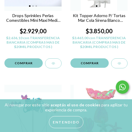
Drops Sprinkles Perlas
Kit Topper Adorno P/ Tortas
Comestibles Mini Maxi Medio
Mar Cola Sirena Blanco
Pastelar - ROSA CLARO
Tornasol
MAXI
$2.929,00
$3.850,00
$2.636,10
con
TRANSFERENCIA
$3.465,00
con
TRANSFERENCIA
BANCARIA (COMPRAS MAS DE
BANCARIA (COMPRAS MAS DE
$20MIL PRODUCTOS )
$20MIL PRODUCTOS )
Al navegar por este sitio
aceptás el uso de cookies
para agilizar tu
experiencia de compra.
ENTENDIDO