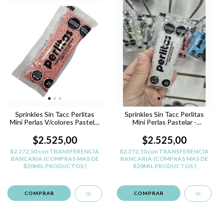
Sprinkles Sin Tacc Perlitas
Sprinkles Sin Tacc Perlitas
Mini Perlas V/colores Pastelar
Mini Perlas Pastelar -
- Rosa perlado - PERLITAS
BLANCO
SIN TACC
$2.525,00
$2.525,00
$2.272,50
con
TRANSFERENCIA
$2.272,50
con
TRANSFERENCIA
BANCARIA (COMPRAS MAS DE
BANCARIA (COMPRAS MAS DE
$20MIL PRODUCTOS )
$20MIL PRODUCTOS )