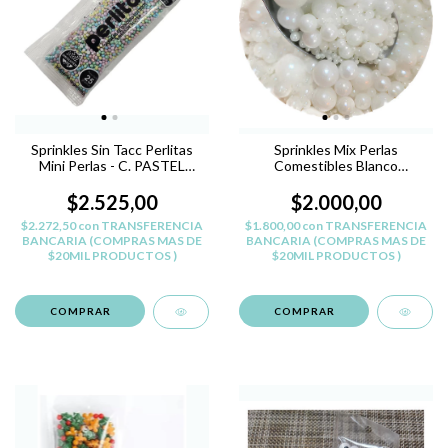
Sprinkles Sin Tacc Perlitas
Sprinkles Mix Perlas
Mini Perlas - C. PASTEL
Comestibles Blanco
PERLADO - PERLITAS SIN
Reposteria Belgrano 35gr
TACC
$2.525,00
$2.000,00
$2.272,50
con
TRANSFERENCIA
$1.800,00
con
TRANSFERENCIA
BANCARIA (COMPRAS MAS DE
BANCARIA (COMPRAS MAS DE
$20MIL PRODUCTOS )
$20MIL PRODUCTOS )