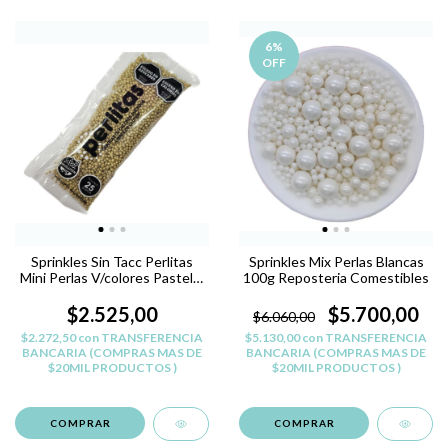
6
%
OFF
Sprinkles Sin Tacc Perlitas
Sprinkles Mix Perlas Blancas
Mini Perlas V/colores Pastelar
100g Reposteria Comestibles
- DORADO PERLADO -
PERLITAS SIN TACC
$2.525,00
$5.700,00
$6.060,00
$2.272,50
con
TRANSFERENCIA
$5.130,00
con
TRANSFERENCIA
BANCARIA (COMPRAS MAS DE
BANCARIA (COMPRAS MAS DE
$20MIL PRODUCTOS )
$20MIL PRODUCTOS )