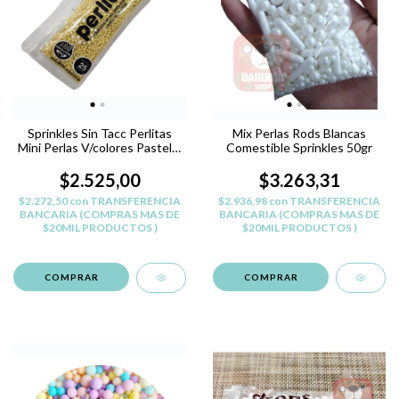
Sprinkles Sin Tacc Perlitas
Mix Perlas Rods Blancas
Mini Perlas V/colores Pastelar
Comestible Sprinkles 50gr
- AMARILLO PERLADO -
PERLITAS SIN TACC
$2.525,00
$3.263,31
$2.272,50
con
TRANSFERENCIA
$2.936,98
con
TRANSFERENCIA
BANCARIA (COMPRAS MAS DE
BANCARIA (COMPRAS MAS DE
$20MIL PRODUCTOS )
$20MIL PRODUCTOS )