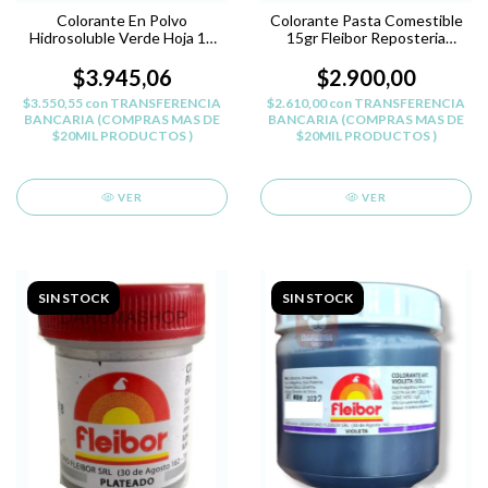
Colorante En Polvo
Colorante Pasta Comestible
Hidrosoluble Verde Hoja 10
15gr Fleibor Reposteria
Cc Dust Color
Belgrano - VERDE M
$3.945,06
$2.900,00
$3.550,55
con
TRANSFERENCIA
$2.610,00
con
TRANSFERENCIA
BANCARIA (COMPRAS MAS DE
BANCARIA (COMPRAS MAS DE
$20MIL PRODUCTOS )
$20MIL PRODUCTOS )
VER
VER
SIN STOCK
SIN STOCK