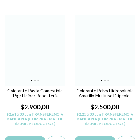
Colorante Pasta Comestible
Colorante Polvo Hidrosoluble
15gr Fleibor Reposteria
Amarillo Multiuso Dripcolor
Belgrano - AMARILLO P
L.Hogar
$2.900,00
$2.500,00
$2.610,00
con
TRANSFERENCIA
$2.250,00
con
TRANSFERENCIA
BANCARIA (COMPRAS MAS DE
BANCARIA (COMPRAS MAS DE
$20MIL PRODUCTOS )
$20MIL PRODUCTOS )