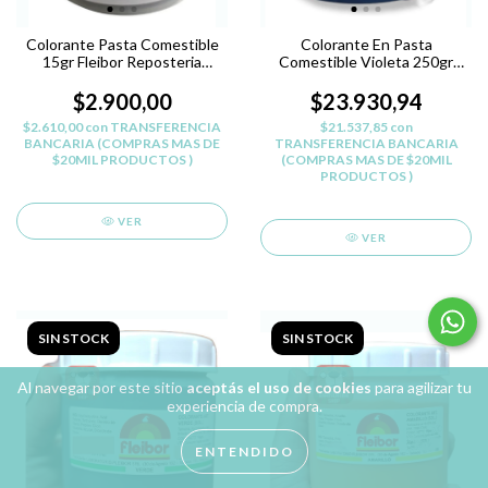
Colorante Pasta Comestible
Colorante En Pasta
15gr Fleibor Reposteria
Comestible Violeta 250gr
Belgrano - PLATEADO
Fleibor Belgrano
$2.900,00
$23.930,94
$2.610,00
con
TRANSFERENCIA
$21.537,85
con
BANCARIA (COMPRAS MAS DE
TRANSFERENCIA BANCARIA
$20MIL PRODUCTOS )
(COMPRAS MAS DE $20MIL
PRODUCTOS )
VER
VER
SIN STOCK
SIN STOCK
Al navegar por este sitio
aceptás el uso de cookies
para agilizar tu
experiencia de compra.
ENTENDIDO