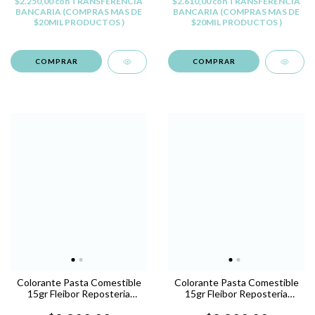
$2.250,00
con
TRANSFERENCIA
$2.610,00
con
TRANSFERENCIA
BANCARIA (COMPRAS MAS DE
BANCARIA (COMPRAS MAS DE
$20MIL PRODUCTOS )
$20MIL PRODUCTOS )
Colorante Pasta Comestible
Colorante Pasta Comestible
15gr Fleibor Reposteria
15gr Fleibor Reposteria
Belgrano - NARANJA S
Belgrano - ROSA C