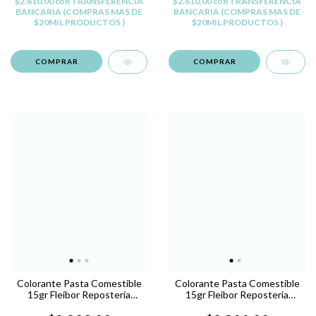
$2.610,00
con
TRANSFERENCIA
$2.610,00
con
TRANSFERENCIA
BANCARIA (COMPRAS MAS DE
BANCARIA (COMPRAS MAS DE
$20MIL PRODUCTOS )
$20MIL PRODUCTOS )
Colorante Pasta Comestible
Colorante Pasta Comestible
15gr Fleibor Reposteria
15gr Fleibor Reposteria
Belgrano - ROSA X
Belgrano - ROJO M