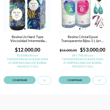
Resina Uv Hard Type
Resina Cristal Epoxi
Viscosidad Intermedia
Transparente Bijou 1 L (a+b)
100grs
Mezcla 1:1
$12.000,00
$53.000,00
$56.000,00
$10.800,00
con
$47.700,00
con
TRANSFERENCIA BANCARIA
TRANSFERENCIA BANCARIA
(COMPRAS MAS DE $20MIL
(COMPRAS MAS DE $20MIL
PRODUCTOS )
PRODUCTOS )