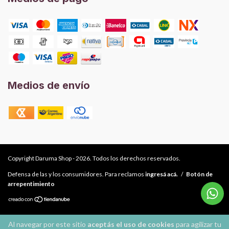
Medios de envío
Copyright Daruma Shop - 2026. Todos los derechos reservados.
Defensa de las y los consumidores. Para reclamos
ingresá acá.
/
Botón de
arrepentimiento
Al navegar por este sitio
aceptás el uso de cookies
para agilizar tu