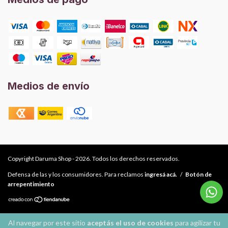
Medios de envío
Copyright Daruma Shop - 2026. Todos los derechos reservados.
Defensa de las y los consumidores. Para reclamos
ingresá acá.
/
Botón de
arrepentimiento
Al navegar por este sitio
aceptás el uso de cookies
para agilizar tu