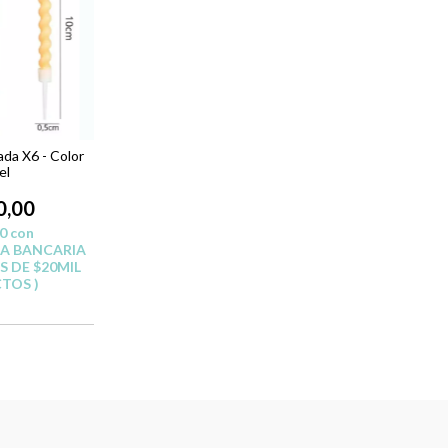
da X6 - Color
el
0,00
00
con
A BANCARIA
 DE $20MIL
TOS )