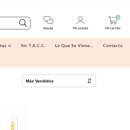
0
Ayuda
Mi cuenta
Mi carrito
stas
Sin T.A.C.C.
Lo Que Se Viene...
Contacto