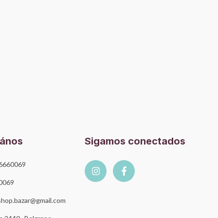
tános
Sigamos conectados
6660069
0069
hop.bazar@gmail.com