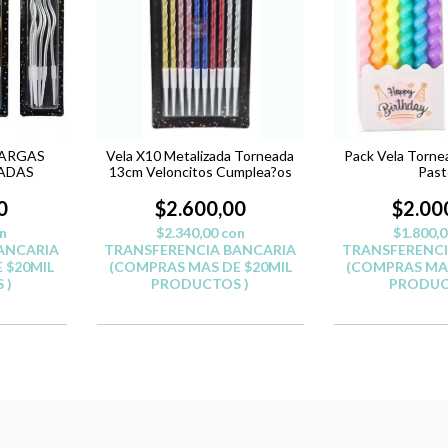
LARGAS
Vela X10 Metalizada Torneada
Pack Vela Tornea
EADAS
13cm Veloncitos Cumplea?os
Past
0
$2.600,00
$2.00
n
$2.340,00
con
$1.800,
ANCARIA
TRANSFERENCIA BANCARIA
TRANSFERENCI
 $20MIL
(COMPRAS MAS DE $20MIL
(COMPRAS MAS
 )
PRODUCTOS )
PRODUC