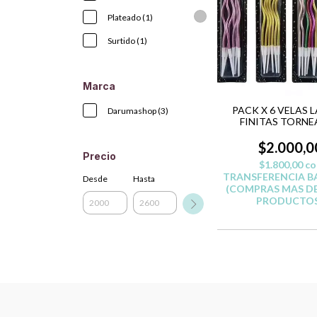
Plateado (1)
Surtido (1)
Marca
PACK X 6 VELAS 
Darumashop (3)
FINITAS TORN
$2.000,0
Precio
$1.800,00
co
TRANSFERENCIA B
Desde
Hasta
(COMPRAS MAS DE
PRODUCTOS