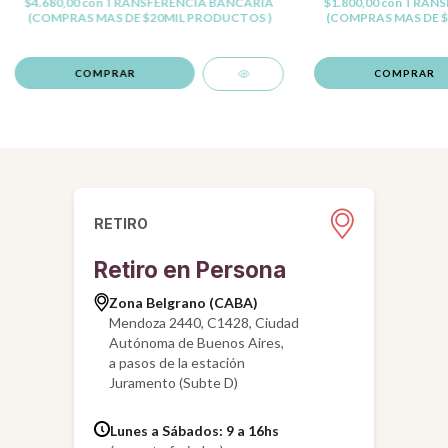
$4.680,00
con
TRANSFERENCIA BANCARIA
$1.800,00
con
TRANS
(COMPRAS MAS DE $20MIL PRODUCTOS )
(COMPRAS MAS DE $
RETIRO
Retiro en Persona
Zona Belgrano (CABA)
Mendoza 2440, C1428, Ciudad
Autónoma de Buenos Aires,
a pasos de la estación
Juramento (Subte D)
Lunes a Sábados: 9 a 16hs