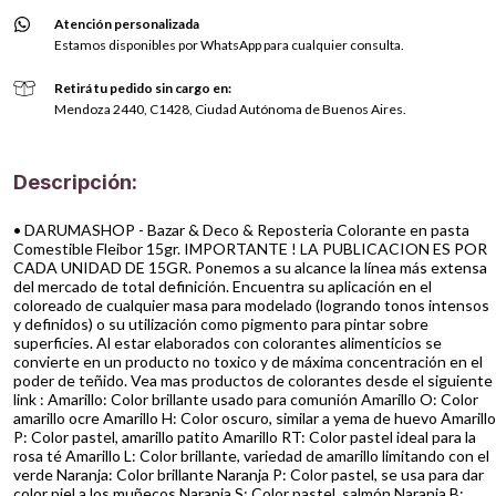
Atención personalizada
Estamos disponibles por WhatsApp para cualquier consulta.
Retirá tu pedido sin cargo en:
Mendoza 2440, C1428, Ciudad Autónoma de Buenos Aires.
Descripción:
• DARUMASHOP - Bazar & Deco & Reposteria Colorante en pasta
Comestible Fleibor 15gr. IMPORTANTE ! LA PUBLICACION ES POR
CADA UNIDAD DE 15GR. Ponemos a su alcance la línea más extensa
del mercado de total definición. Encuentra su aplicación en el
coloreado de cualquier masa para modelado (logrando tonos intensos
y definidos) o su utilización como pigmento para pintar sobre
superficies. Al estar elaborados con colorantes alimenticios se
convierte en un producto no toxico y de máxima concentración en el
poder de teñido. Vea mas productos de colorantes desde el siguiente
link : Amarillo: Color brillante usado para comunión Amarillo O: Color
amarillo ocre Amarillo H: Color oscuro, similar a yema de huevo Amarillo
P: Color pastel, amarillo patito Amarillo RT: Color pastel ideal para la
rosa té Amarillo L: Color brillante, variedad de amarillo limitando con el
verde Naranja: Color brillante Naranja P: Color pastel, se usa para dar
color piel a los muñecos Naranja S: Color pastel, salmón Naranja B: