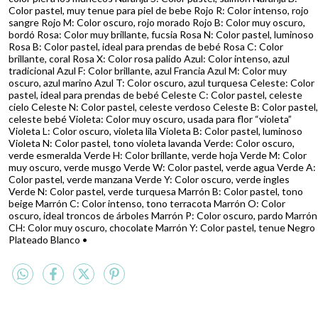
Color pastel, muy tenue para piel de bebe Rojo R: Color intenso, rojo
sangre Rojo M: Color oscuro, rojo morado Rojo B: Color muy oscuro,
bordó Rosa: Color muy brillante, fucsia Rosa N: Color pastel, luminoso
Rosa B: Color pastel, ideal para prendas de bebé Rosa C: Color
brillante, coral Rosa X: Color rosa palido Azul: Color intenso, azul
tradicional Azul F: Color brillante, azul Francia Azul M: Color muy
oscuro, azul marino Azul T: Color oscuro, azul turquesa Celeste: Color
pastel, ideal para prendas de bebé Celeste C: Color pastel, celeste
cielo Celeste N: Color pastel, celeste verdoso Celeste B: Color pastel,
celeste bebé Violeta: Color muy oscuro, usada para flor “violeta”
Violeta L: Color oscuro, violeta lila Violeta B: Color pastel, luminoso
Violeta N: Color pastel, tono violeta lavanda Verde: Color oscuro,
verde esmeralda Verde H: Color brillante, verde hoja Verde M: Color
muy oscuro, verde musgo Verde W: Color pastel, verde agua Verde A:
Color pastel, verde manzana Verde Y: Color oscuro, verde ingles
Verde N: Color pastel, verde turquesa Marrón B: Color pastel, tono
beige Marrón C: Color intenso, tono terracota Marrón O: Color
oscuro, ideal troncos de árboles Marrón P: Color oscuro, pardo Marrón
CH: Color muy oscuro, chocolate Marrón Y: Color pastel, tenue Negro
Plateado Blanco •